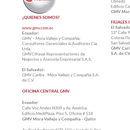
Olmedo
Edificio C
GMV Mora 
¿QUIENES SOMOS?
FILIALES
El Salvad
www.gmv.com.ec
12ª Calle 
Ecuador:
Colonia Fl
GMV – Mora Vallejo y Compañía,
San Salvad
Consultores Gerenciales & Auditores Cía.
GMV Carib
Ltda.
S.A. de C
GMVCifraval Representaciones de
Negocios y Asesoría Empresarial S.A.S.
El Salvador:
GMV Caribe - Mora Vallejo y Compañía S.A.
de C.V.
OFICINA CENTRAL GMV
Ecuador
Calle Voz Andes N309 y Av. América.
Edificio MediPlaza, Piso 5, Oficina # 518
GMV Mora Vallejo y Compañía - Quito
Av. Real Audiencia N73-152 y José de la Rea.