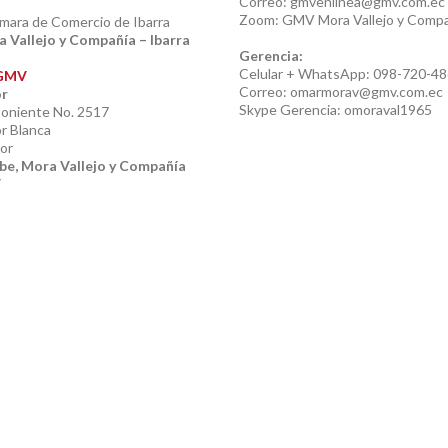
Correo: gmvenlinea@gmv.com.ec
Zoom: GMV Mora Vallejo y Comp
ámara de Comercio de Ibarra
Vallejo y Compañía – Ibarra
Gerencia:
Celular + WhatsApp: 098-720-4
 GMV
Correo: omarmorav@gmv.com.ec
or
Skype Gerencia: omoraval1965
Poniente No. 2517
or Blanca
or
e, Mora Vallejo y Compañía
V